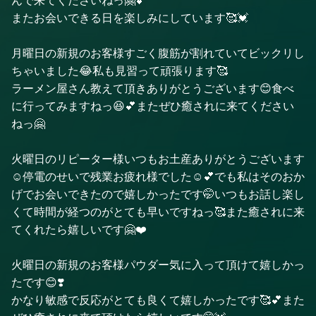
んで来てくださいねっ🤗💕
またお会いできる日を楽しみにしています🥰💓
月曜日の新規のお客様すごく腹筋が割れていてビックリし
ちゃいました😂私も見習って頑張ります🥰
ラーメン屋さん教えて頂きありがとうございます😊食べ
に行ってみますねっ😆💕またぜひ癒されに来てください
ねっ🤗
火曜日のリピーター様いつもお土産ありがとうございます
☺️停電のせいで残業お疲れ様でした☺️💕でも私はそのおか
げでお会いできたので嬉しかったです🤭いつもお話し楽し
くて時間が経つのがとても早いですねっ🥰また癒されに来
てくれたら嬉しいです🤗❤️
火曜日の新規のお客様パウダー気に入って頂けて嬉しかっ
たです😊❣️
かなり敏感で反応がとても良くて嬉しかったです🥰💕また