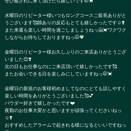
ぜひ癒されに来て頂けたら嬉しいです🤭💓
水曜日のリピーター様いつもロングコースご延長ありがと
うございます🥰隙ありの反応もとても嬉しかったです☺️❣️
また来週も楽しい時間を過ごしましょうねっ🤗💓ワクワク
しながらお待ちしておりますねっ🤭💖
金曜日のリピーター様お久しぶりのご来店ありがとうござ
いました😊❣️
次の日もお仕事なのにご来店頂いて嬉しかったです🥰
またお会いできる日を楽しみにしていますねっ🤭💓
金曜日の新規のお客様初めましてなのにとても話しやすく
楽しい時間をありがとうございました🥰💕
パウダー好きで嬉しかったです❤️
夜勤のお仕事大変かと思いますが頑張ってくださいねっ
☺️❣️
おすすめしたアラームで起きれる様になるといいですねっ