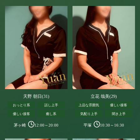
天野 朝日(31)
立花 哉美(29)
おっとり系
話し上手
上品な雰囲気
優しい接客
優しい接客
癒し系
気配り上手
聞き上手
茅ヶ崎
12:00～20:00
平塚
10:30～16:30