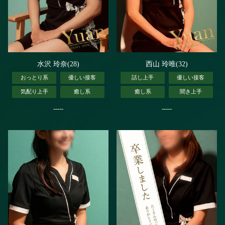
水沢 玲奈(28)
西山 玲唯(32)
おっとり系
優しい接客
話し上手
優しい接客
気配り上手
癒し系
癒し系
聞き上手
-----
-----