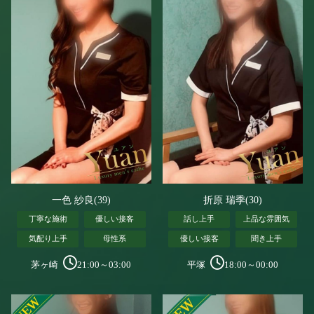
一色 紗良(39)
折原 瑞季(30)
丁寧な施術
優しい接客
話し上手
上品な雰囲気
気配り上手
母性系
優しい接客
聞き上手
茅ヶ崎
21:00～03:00
平塚
18:00～00:00