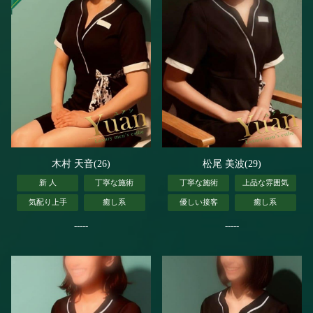
木村 天音(26)
松尾 美波(29)
新 人
丁寧な施術
丁寧な施術
上品な雰囲気
気配り上手
癒し系
優しい接客
癒し系
-----
-----