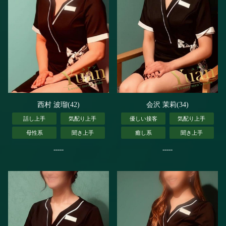
西村 波瑠(42)
会沢 茉莉(34)
話し上手
気配り上手
優しい接客
気配り上手
母性系
聞き上手
癒し系
聞き上手
-----
-----