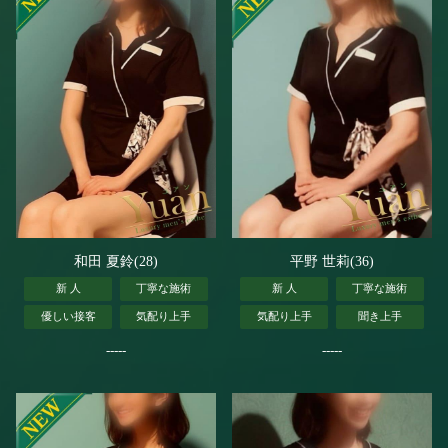
和田 夏鈴(28)
平野 世莉(36)
新 人
丁寧な施術
新 人
丁寧な施術
優しい接客
気配り上手
気配り上手
聞き上手
-----
-----