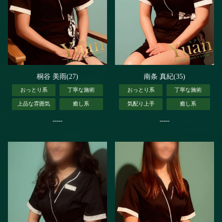
桐谷 美雨(27)
南条 真紀(35)
おっとり系
丁寧な施術
おっとり系
丁寧な施術
上品な雰囲気
癒し系
気配り上手
癒し系
-----
-----