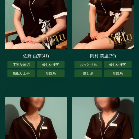
佐野 由芽(41)
岡村 美里(39)
丁寧な施術
優しい接客
おっとり系
優しい接客
気配り上手
母性系
癒し系
母性系
-----
-----