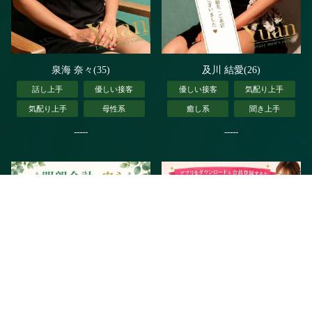
泉海 奈々(35)
及川 結愛(26)
話し上手
優しい接客
優しい接客
気配り上手
気配り上手
母性系
癒し系
聞き上手
-----
-----
電話予約
WEB予約
LINE予約