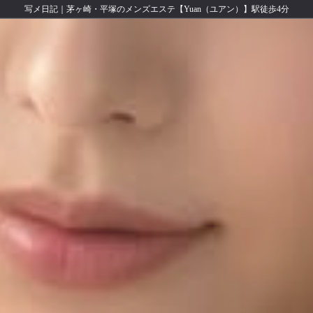
写メ日記｜茅ヶ崎・平塚のメンズエステ【Yuan（ユアン）】駅徒歩4分