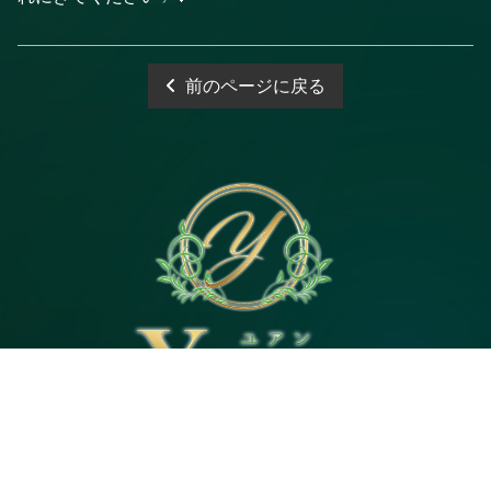
前のページに戻る
電話予約
WEB予約
LINE予約
Open 10:00～3:00
神奈川県｜茅ヶ崎市茅ヶ崎2・平塚市代官町６