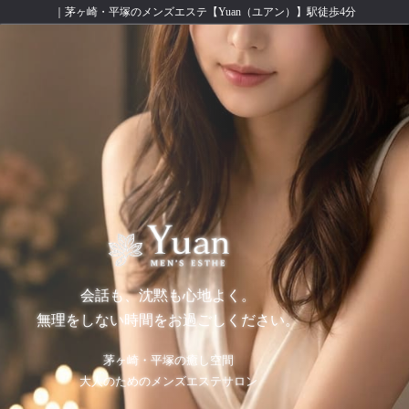
｜茅ヶ崎・平塚のメンズエステ【Yuan（ユアン）】駅徒歩4分
会話も、沈黙も心地よく。
無理をしない時間をお過ごしください。
茅ヶ崎・平塚の癒し空間
大人のためのメンズエステサロン