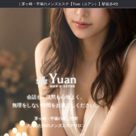
｜茅ヶ崎・平塚のメンズエステ【Yuan（ユアン）】駅徒歩4分
会話も、沈黙も心地よく。
無理をしない時間をお過ごしください。
茅ヶ崎・平塚の癒し空間
大人のためのメンズエステサロン