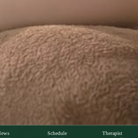
News
Schedule
Therapist