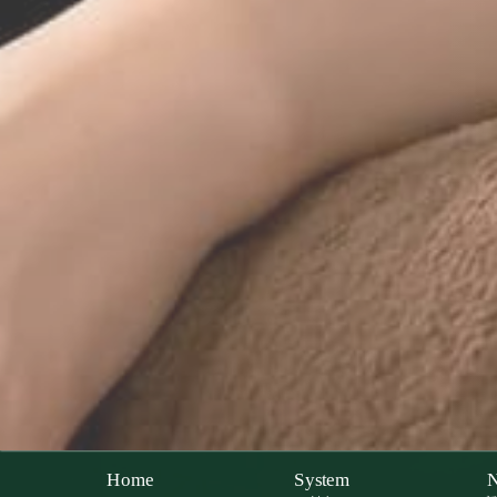
Home
System