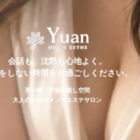
会話も、沈黙も心地よく。
をしない時間をお過ごしください。
茅ヶ崎・平塚の癒し空間
大人のためのメンズエステサロン