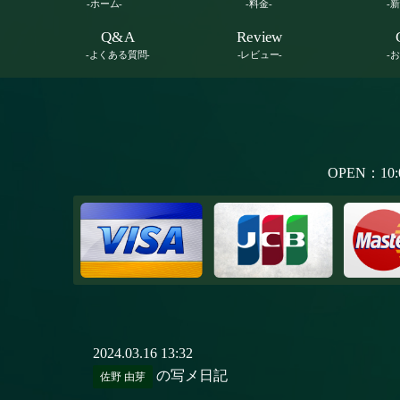
-ホーム-
-料金-
-
Q&A
Review
-よくある質問-
-レビュー-
-
OPEN：10:
2024.03.16 13:32
の写メ日記
佐野 由芽