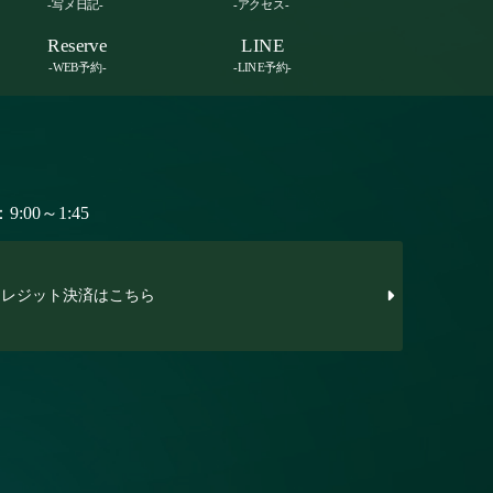
-写メ日記-
-アクセス-
Reserve
LINE
-WEB予約-
-LINE予約-
:00～1:45
レジット決済はこちら