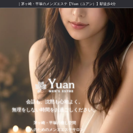
｜茅ヶ崎・平塚のメンズエステ【Yuan（ユアン）】駅徒歩4分
会話も、沈黙も心地よく。
無理をしない時間をお過ごしください。
茅ヶ崎・平塚の癒し空間
大人のためのメンズエステサロン