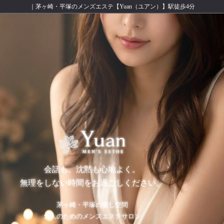
｜茅ヶ崎・平塚のメンズエステ【Yuan（ユアン）】駅徒歩4分
会話も、沈黙も心地よく。
無理をしない時間をお過ごしください。
茅ヶ崎・平塚の癒し空間
大人のためのメンズエステサロン