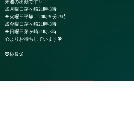
来週の出勤です✨
🌺月曜日茅ヶ崎21時-3時
🌺火曜日平塚 20時30分-3時
🌺金曜日茅ヶ崎21時-3時
🌺日曜日茅ヶ崎21時-3時
心よりお待ちしています💖
🌸紗良🌸
前のページに戻る
電話予約
WEB予約
LINE予約