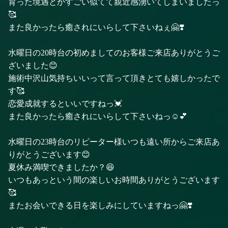
育った境遇とかすごい似てて親近感湧いてしまいましたっ
🥰
また良かったら癒されにいらして下さいねぇ🤗❣️
水曜日の20時台の初めましてのお客様ご来店ありがとうご
ざいました😊
施術中沢山気持ちいいって言って頂きとても嬉しかったで
す🥰
恋愛成就するといいですねっ💓
また良かったら癒されにいらして下さいねっ☺️💕
水曜日の23時台のリピーター様いつも遠い所からご来店あ
りがとうございます😊
夏休み満喫できましたか？😆
いつもあっという間の楽しいお時間ありがとうございます
🥰
またお会いできる日を楽しみにしていますねっ🤗❣️