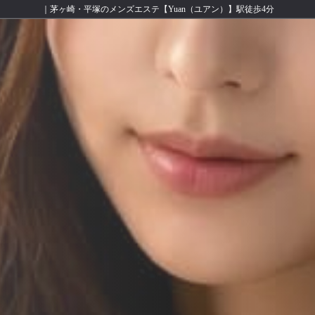
｜茅ヶ崎・平塚のメンズエステ【Yuan（ユアン）】駅徒歩4分