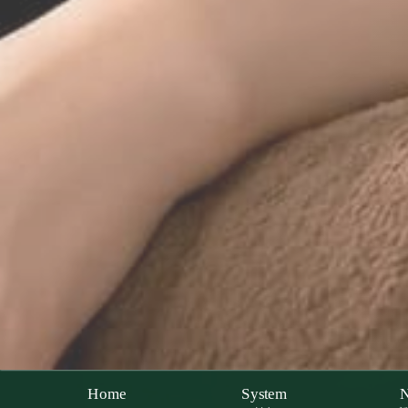
Home
System