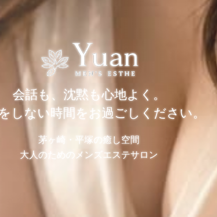
会話も、沈黙も心地よく。
をしない時間をお過ごしください。
茅ヶ崎・平塚の癒し空間
大人のためのメンズエステサロン