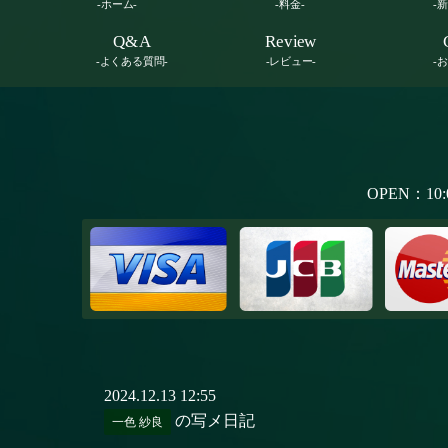
-ホーム-
-料金-
-
Q&A
Review
-よくある質問-
-レビュー-
-
OPEN：10:
2024.12.13 12:55
の写メ日記
一色 紗良