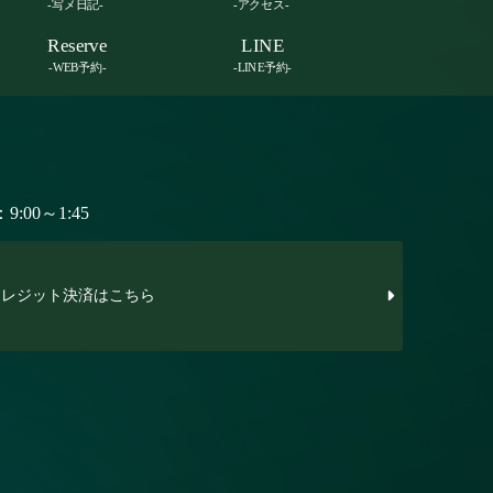
-写メ日記-
-アクセス-
Reserve
LINE
-WEB予約-
-LINE予約-
:00～1:45
レジット決済はこちら