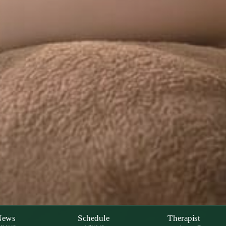
News
Schedule
Therapist