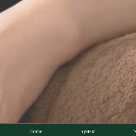
Home
System