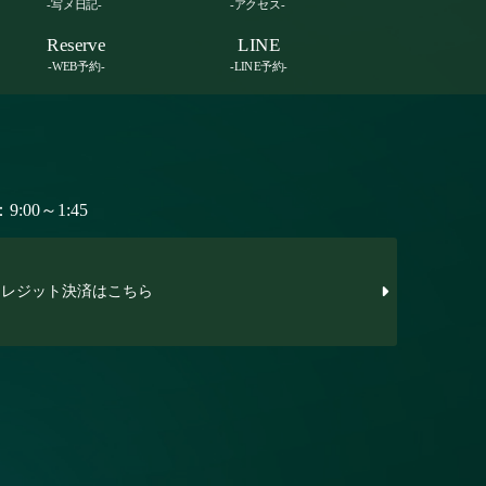
-写メ日記-
-アクセス-
Reserve
LINE
-WEB予約-
-LINE予約-
:00～1:45
レジット決済はこちら