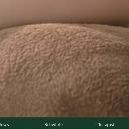
News
Schedule
Therapist