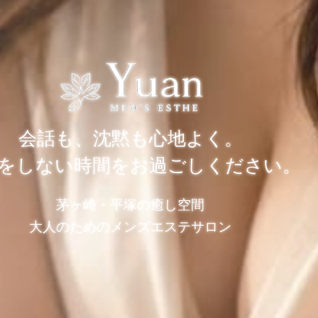
会話も、沈黙も心地よく。
をしない時間をお過ごしください。
茅ヶ崎・平塚の癒し空間
大人のためのメンズエステサロン