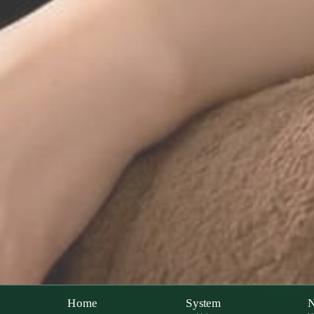
Home
System