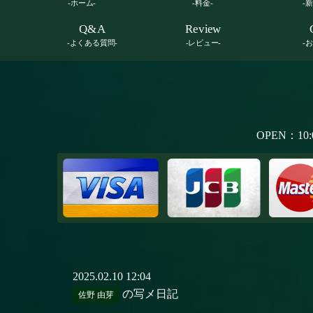
-ホーム-
-料金-
-
Q&A
Review
-よくある質問-
-レビュー-
-
OPEN：10:
2025.02.10 12:04
の写メ日記
佐野 由芽