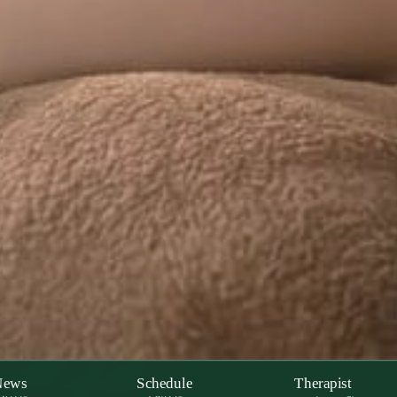
News
Schedule
Therapist