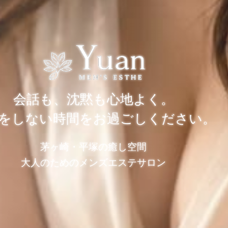
会話も、沈黙も心地よく。
をしない時間をお過ごしください。
茅ヶ崎・平塚の癒し空間
大人のためのメンズエステサロン