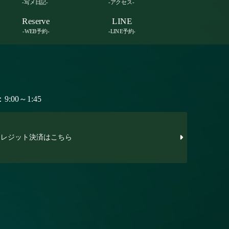
-写メ日記-
-アクセス-
Reserve
LINE
-WEB予約-
-LINE予約-
:00～1:45
レジット決済はこちら