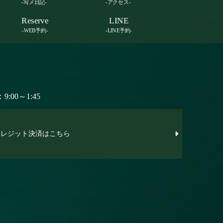
-写メ日記-
-アクセス-
Reserve
LINE
-WEB予約-
-LINE予約-
:00～1:45
レジット決済はこちら