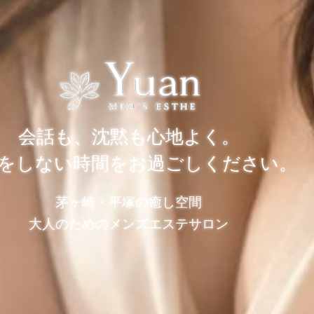
会話も、沈黙も心地よく。
をしない時間をお過ごしください。
茅ヶ崎・平塚の癒し空間
大人のためのメンズエステサロン