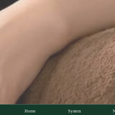
Home
System