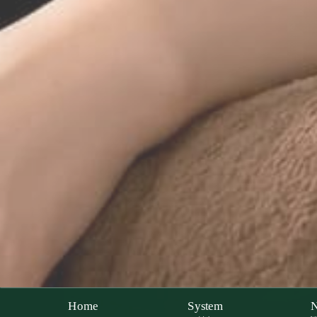
Home
System