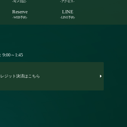
-写メ日記-
-アクセス-
Reserve
LINE
-WEB予約-
-LINE予約-
:00～1:45
レジット決済はこちら