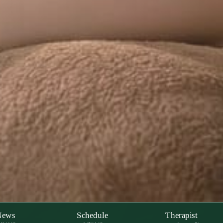
News
Schedule
Therapist