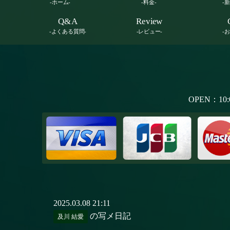
-ホーム-
-料金-
-
Q&A
Review
-よくある質問-
-レビュー-
-
OPEN：10:
2025.03.08 21:11
の写メ日記
及川 結愛