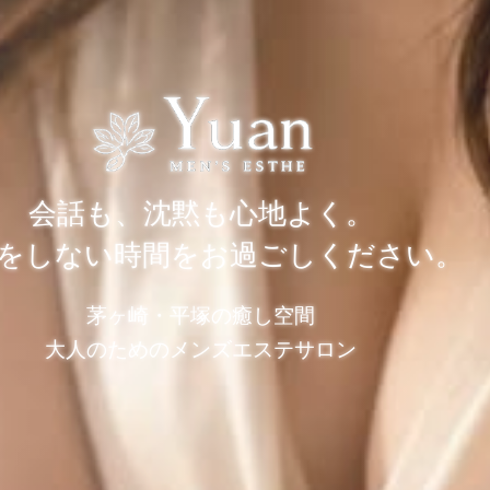
会話も、沈黙も心地よく。
をしない時間をお過ごしください。
茅ヶ崎・平塚の癒し空間
大人のためのメンズエステサロン