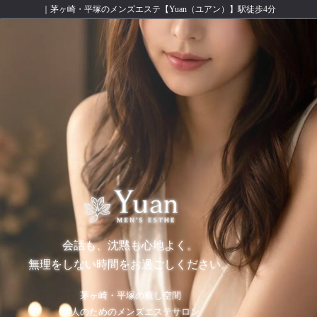
｜茅ヶ崎・平塚のメンズエステ【Yuan（ユアン）】駅徒歩4分
会話も、沈黙も心地よく。
無理をしない時間をお過ごしください。
茅ヶ崎・平塚の癒し空間
大人のためのメンズエステサロン