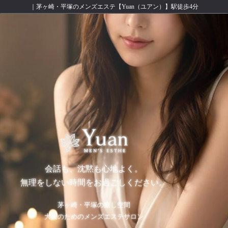
｜茅ヶ崎・平塚のメンズエステ【Yuan（ユアン）】駅徒歩4分
会話も、沈黙も心地よく。
無理をしない時間をお過ごしください。
茅ヶ崎・平塚の癒し空間
大人のためのメンズエステサロン