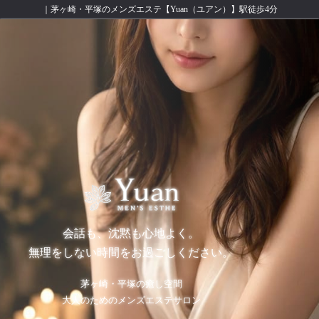
｜茅ヶ崎・平塚のメンズエステ【Yuan（ユアン）】駅徒歩4分
会話も、沈黙も心地よく。
無理をしない時間をお過ごしください。
茅ヶ崎・平塚の癒し空間
大人のためのメンズエステサロン