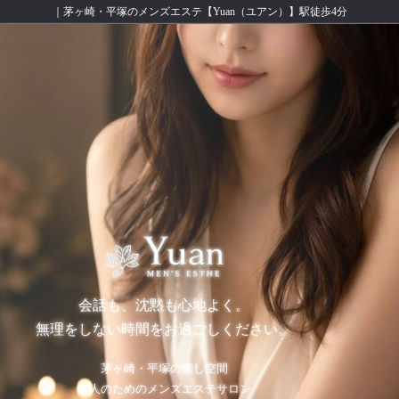
｜茅ヶ崎・平塚のメンズエステ【Yuan（ユアン）】駅徒歩4分
会話も、沈黙も心地よく。
無理をしない時間をお過ごしください。
茅ヶ崎・平塚の癒し空間
大人のためのメンズエステサロン