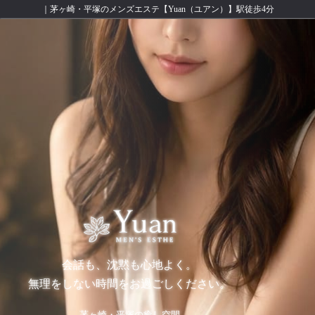
｜茅ヶ崎・平塚のメンズエステ【Yuan（ユアン）】駅徒歩4分
会話も、沈黙も心地よく。
無理をしない時間をお過ごしください。
茅ヶ崎・平塚の癒し空間