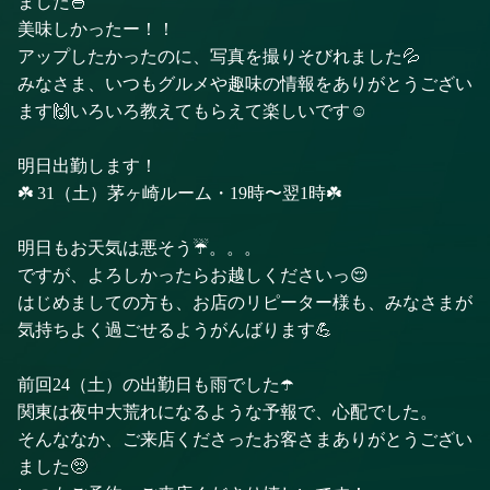
ました🍜
美味しかったー！！
アップしたかったのに、写真を撮りそびれました💦
みなさま、いつもグルメや趣味の情報をありがとうござい
ます🙌いろいろ教えてもらえて楽しいです☺️
明日出勤します！
☘️ 31（土）茅ヶ崎ルーム・19時〜翌1時☘️
明日もお天気は悪そう☔。。。
ですが、よろしかったらお越しくださいっ😌
はじめましての方も、お店のリピーター様も、みなさまが
気持ちよく過ごせるようがんばります💪
前回24（土）の出勤日も雨でした☂️
関東は夜中大荒れになるような予報で、心配でした。
そんななか、ご来店くださったお客さまありがとうござい
ました🥺