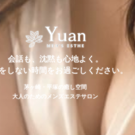
会話も、沈黙も心地よく。
をしない時間をお過ごしください。
茅ヶ崎・平塚の癒し空間
大人のためのメンズエステサロン