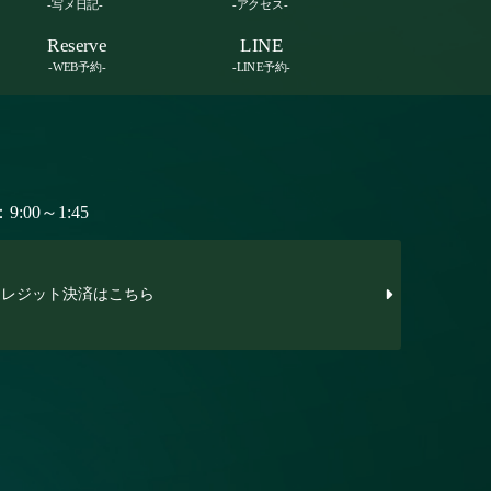
-写メ日記-
-アクセス-
Reserve
LINE
-WEB予約-
-LINE予約-
:00～1:45
レジット決済はこちら