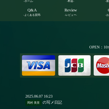
-ホーム-
-料金-
-
Q&A
Review
-よくある質問-
-レビュー-
-
OPEN：10:
2025.06.07 16:23
の写メ日記
岡村 美里