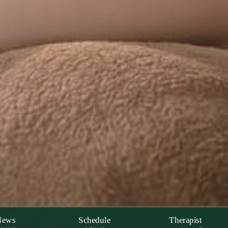
News
Schedule
Therapist