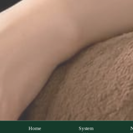
Home
System