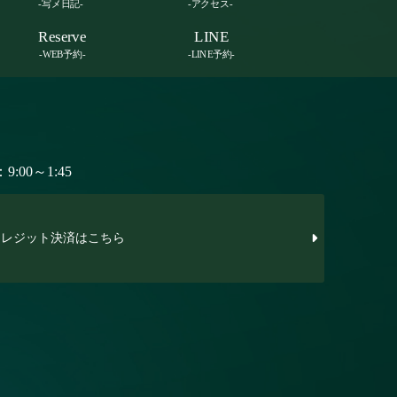
-写メ日記-
-アクセス-
Reserve
LINE
-WEB予約-
-LINE予約-
:00～1:45
レジット決済はこちら