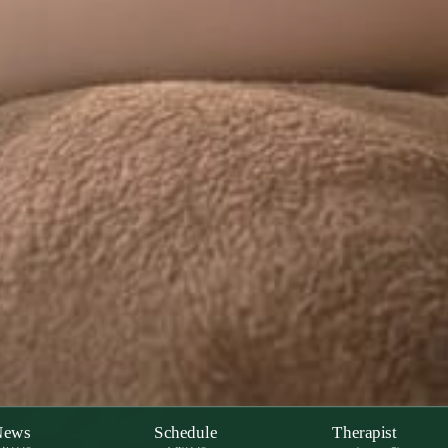
News
Schedule
Therapist