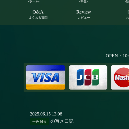
-ホーム-
-料金-
-
Q&A
Review
-よくある質問-
-レビュー-
-
OPEN：10:
2025.06.15 13:08
の写メ日記
一色 紗良