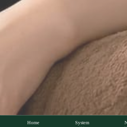
Home
System