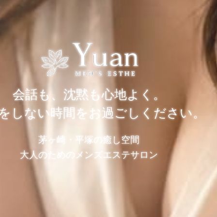
会話も、沈黙も心地よく。
をしない時間をお過ごしください。
茅ヶ崎・平塚の癒し空間
大人のためのメンズエステサロン