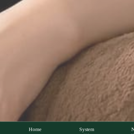
Home
System