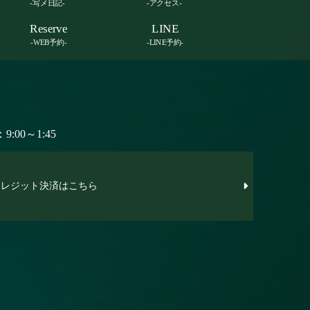
-写メ日記-
-アクセス-
Reserve
LINE
-WEB予約-
-LINE予約-
:00～1:45
レジット決済はこちら