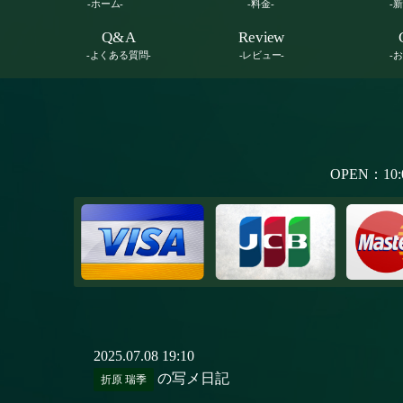
-ホーム-
-料金-
-
Q&A
Review
-よくある質問-
-レビュー-
-
OPEN：10:
2025.07.08 19:10
の写メ日記
折原 瑞季