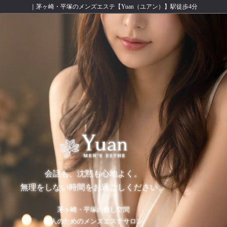
｜茅ヶ崎・平塚のメンズエステ【Yuan（ユアン）】駅徒歩4分
会話も、沈黙も心地よく。
無理をしない時間をお過ごしください。
茅ヶ崎・平塚の癒し空間
大人のためのメンズエステサロン