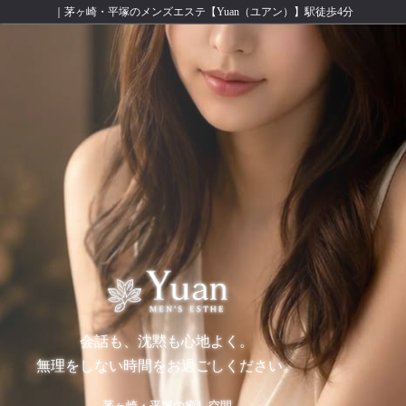
｜茅ヶ崎・平塚のメンズエステ【Yuan（ユアン）】駅徒歩4分
会話も、沈黙も心地よく。
無理をしない時間をお過ごしください。
茅ヶ崎・平塚の癒し空間