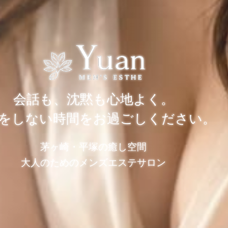
会話も、沈黙も心地よく。
をしない時間をお過ごしください。
茅ヶ崎・平塚の癒し空間
大人のためのメンズエステサロン