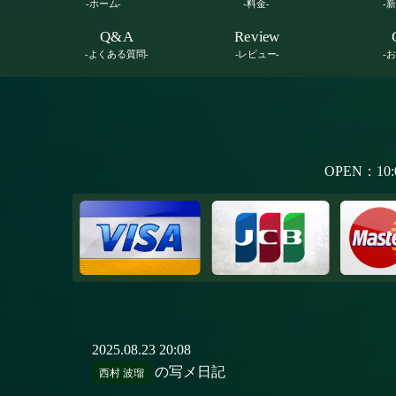
-ホーム-
-料金-
-
Q&A
Review
-よくある質問-
-レビュー-
-
OPEN：10:
2025.08.23 20:08
の写メ日記
西村 波瑠