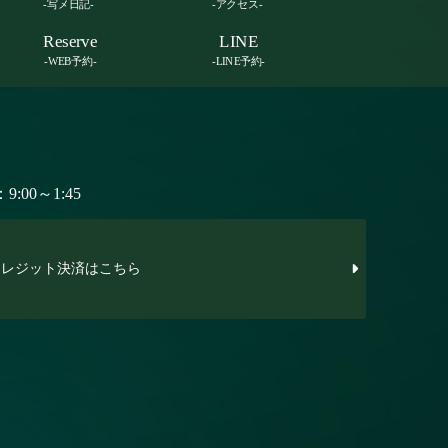
-写メ日記-
-アクセス-
Reserve
LINE
-WEB予約-
-LINE予約-
:00～1:45
レジット決済はこちら