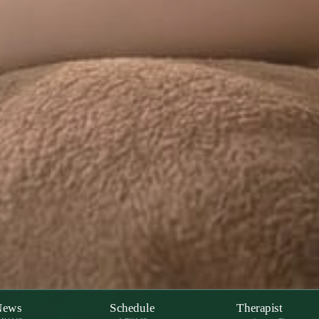
News
Schedule
Therapist