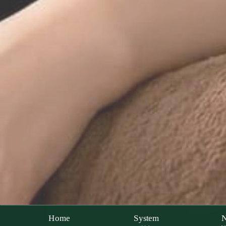
Home
System