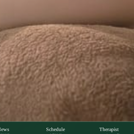
News
Schedule
Therapist