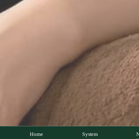
Home
System