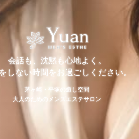
会話も、沈黙も心地よく。
をしない時間をお過ごしください。
茅ヶ崎・平塚の癒し空間
大人のためのメンズエステサロン