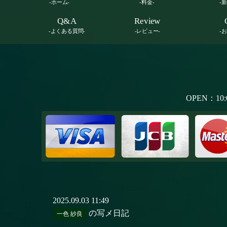
-ホーム-
-料金-
-
Q&A
Review
-よくある質問-
-レビュー-
-
OPEN：10:
2025.09.03 11:49
の写メ日記
一色 紗良