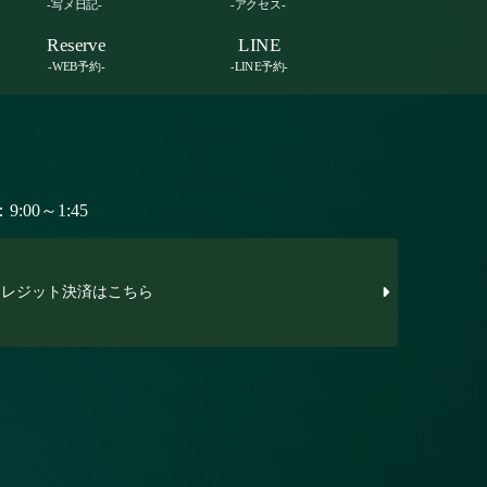
-写メ日記-
-アクセス-
Reserve
LINE
-WEB予約-
-LINE予約-
:00～1:45
レジット決済はこちら