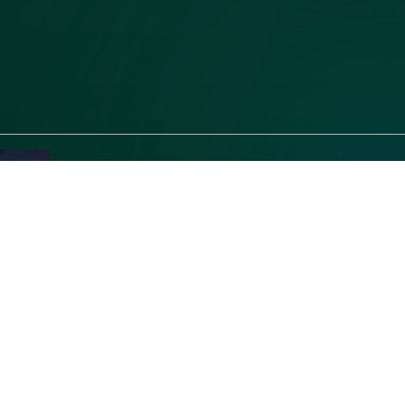
おはようございます🌞
今朝は少し肌寒かったですね❄️
私は毎朝カフェラテを飲むのですが
昨日からホットにチェンジしてます☺️⛄️