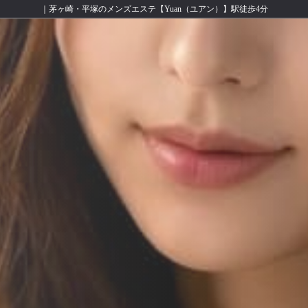
｜茅ヶ崎・平塚のメンズエステ【Yuan（ユアン）】駅徒歩4分