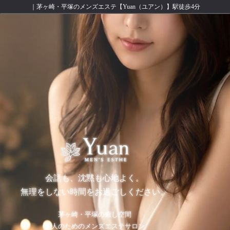
｜茅ヶ崎・平塚のメンズエステ【Yuan（ユアン）】駅徒歩4分
会話も、沈黙も心地よく。
無理をしない時間をお過ごしください。
茅ヶ崎・平塚の癒し空間
大人のためのメンズエステサロン