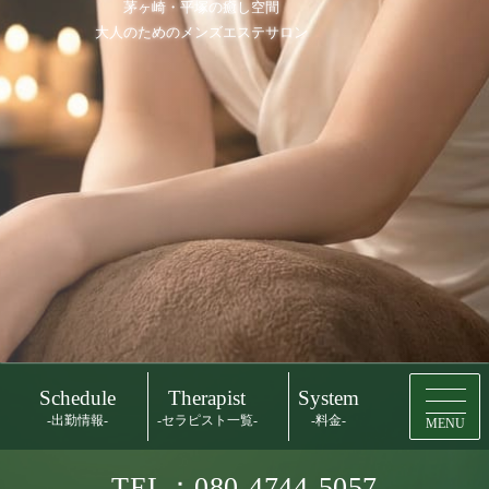
茅ヶ崎・平塚の癒し空間
大人のためのメンズエステサロン
Schedule
Therapist
System
-出勤情報-
-セラピスト一覧-
-料金-
MENU
TEL：080-4744-5057