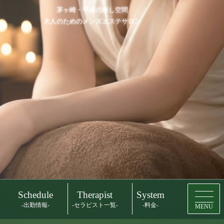
茅ヶ崎・平塚の癒し空間
大人のためのメンズエステサロン
Schedule
Therapist
System
-出勤情報-
-セラピスト一覧-
-料金-
MENU