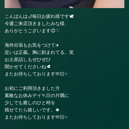
こんばんは🌙毎日お疲れ様です🕊️
今週ご来店頂きましたみな様、
ありがとうございます😊♡
海外出張もお気をつけて✈️
近いは正義。胸に刻まれてる。笑
お土産話しもぜひぜひ
聞かせてくださいね🥩
またお待ちしております🫶🏻✨
お初にご利用頂きました方
素敵なお休みデイ🏃🏻の片隅に
少しでも癒しのひと時を
残せてたら嬉しいです。🍀
またお待ちしております🫶🏻✨