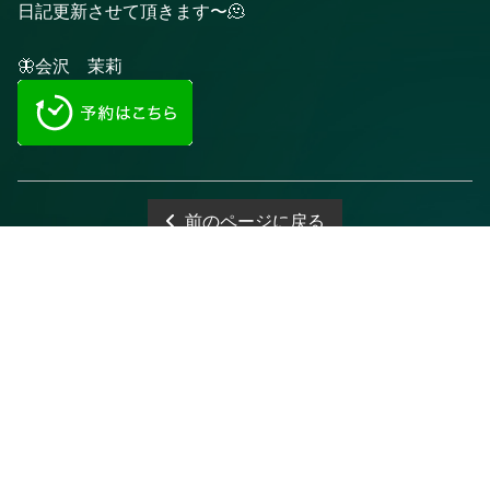
日記更新させて頂きます〜🫠
🦋会沢 茉莉
前のページに戻る
電話予約
WEB予約
LINE予約