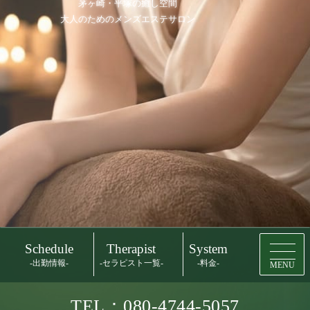
茅ヶ崎・平塚の癒し空間
大人のためのメンズエステサロン
Schedule
Therapist
System
-出勤情報-
-セラピスト一覧-
-料金-
MENU
TEL：080-4744-5057