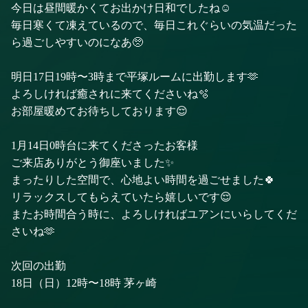
今日は昼間暖かくてお出かけ日和でしたね☺️
毎日寒くて凍えているので、毎日これぐらいの気温だった
ら過ごしやすいのになあ🥺
明日17日19時〜3時まで平塚ルームに出勤します🫶
よろしければ癒されに来てくださいね🫧
お部屋暖めてお待ちしております😌
1月14日0時台に来てくださったお客様
ご来店ありがとう御座いました✨
まったりした空間で、心地よい時間を過ごせました🍀
リラックスしてもらえていたら嬉しいです😌
またお時間合う時に、よろしければユアンにいらしてくだ
さいね🫶
次回の出勤
18日（日）12時〜18時 茅ヶ崎