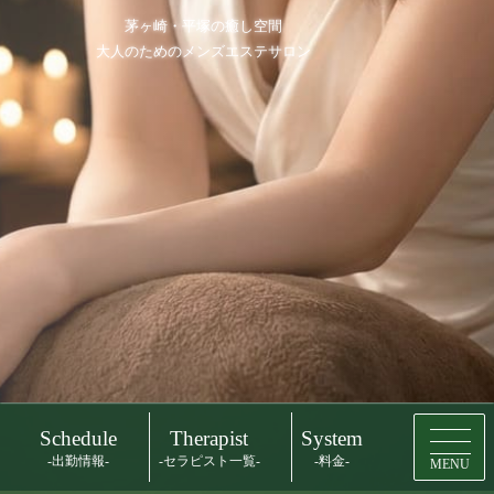
茅ヶ崎・平塚の癒し空間
大人のためのメンズエステサロン
Schedule
Therapist
System
-出勤情報-
-セラピスト一覧-
-料金-
MENU