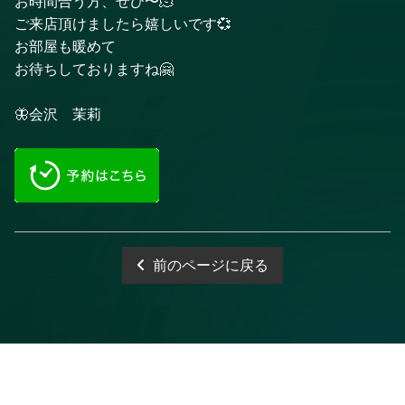
お時間合う方、ぜひ〜🫠
ご来店頂けましたら嬉しいです💞
お部屋も暖めて
お待ちしておりますね🤗
🦋会沢 茉莉
前のページに戻る
電話予約
WEB予約
LINE予約