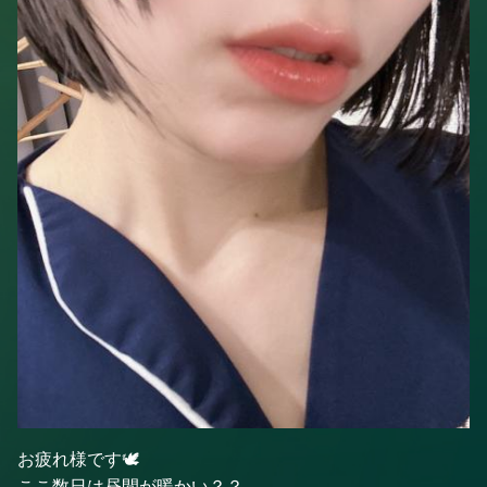
お疲れ様です🕊️
ここ数日は昼間が暖かい？？