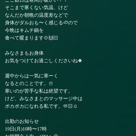
そこまで寒くない気温、けど
なんだか朝晩の温度差などで
身体がダルおも〜く感じる🦥ので
今晩はキムチ鍋を
食べて暖まります🍲🙌🏻
みなさまもお身体
お気をつけてお過ごしくださいね🍀
週中からは一気に寒ーく
なるとのことです。☃️
寒いのが苦手な私は絶望です。
けど、みなさまとのマッサージ中は
ポカポカになれる私です。🫶🏻☺️
出勤のお知らせ
19日(月)10時〜17時