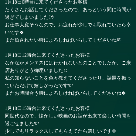
1月18日0時台に来てくださったお客様
たくさんお話してくださったので、あっという間に時間が
過ぎてしまいました🥺
お仕事大変そうなので、お疲れが少しでも取れていたら幸
いです🍀
また癒されたい時によろしればいらしてくださいね🫶
1月18日12時台に来てくださったお客様
なかなかメンエスには行かれないとのことでしたが、ご来
店ありがとう御座いました☺️
私の知らないことを色々教えてくださったり、話題を振っ
ていただけて嬉しかったです🫶
またお時間合う時によろしければいらしてくださいね🍀
1月18日15時台に来てくださったお客様
同世代なので、懐かしい映画のお話が出来て楽しい時間を
過ごせました🫶
少しでもリラックスしてもらえてたら嬉しいです🍀