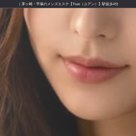
｜茅ヶ崎・平塚のメンズエステ【Yuan（ユアン）】駅徒歩4分