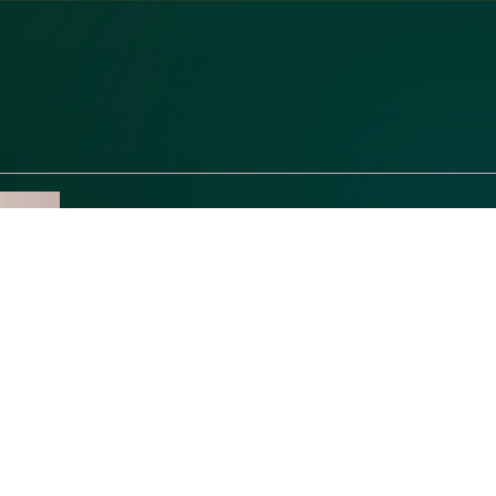
こんばんは、南条です⛄️
なにやら雪が降っておりますね❄️
私はというと、最近筋トレしているからかすこーし
本日茅ヶ崎ルームにて、3:00まで出勤しております
ぜひぜひ、温まりにいらしてください☺️
★以下お越しくださったお客様へ