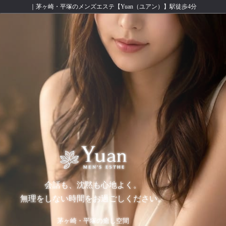
｜茅ヶ崎・平塚のメンズエステ【Yuan（ユアン）】駅徒歩4分
会話も、沈黙も心地よく。
無理をしない時間をお過ごしください。
茅ヶ崎・平塚の癒し空間