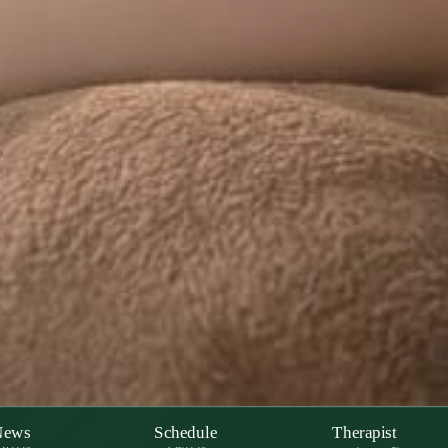
News
Schedule
Therapist