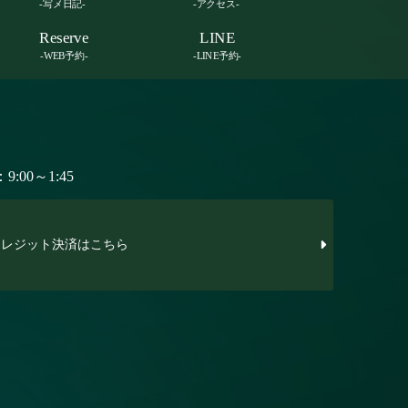
-写メ日記-
-アクセス-
Reserve
LINE
-WEB予約-
-LINE予約-
:00～1:45
レジット決済はこちら