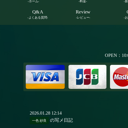
-ホーム-
-料金-
-
Q&A
Review
-よくある質問-
-レビュー-
-
OPEN：10:
2026.01.28 12:14
の写メ日記
一色 紗良