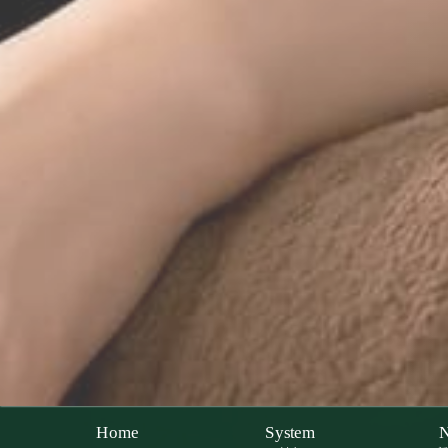
Home
System