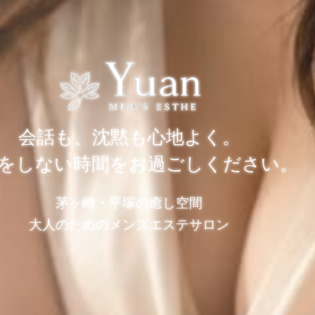
会話も、沈黙も心地よく。
をしない時間をお過ごしください。
茅ヶ崎・平塚の癒し空間
大人のためのメンズエステサロン