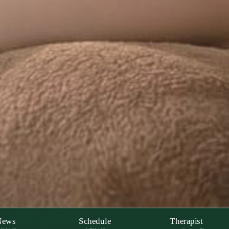
News
Schedule
Therapist