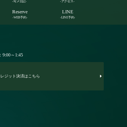
-写メ日記-
-アクセス-
Reserve
LINE
-WEB予約-
-LINE予約-
:00～1:45
レジット決済はこちら