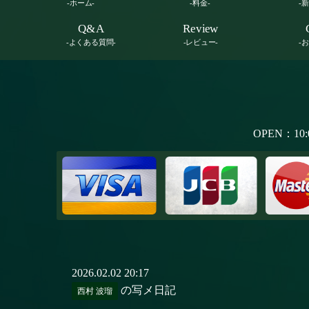
-ホーム-
-料金-
-
Q&A
Review
-よくある質問-
-レビュー-
-
OPEN：10:
2026.02.02 20:17
の写メ日記
西村 波瑠