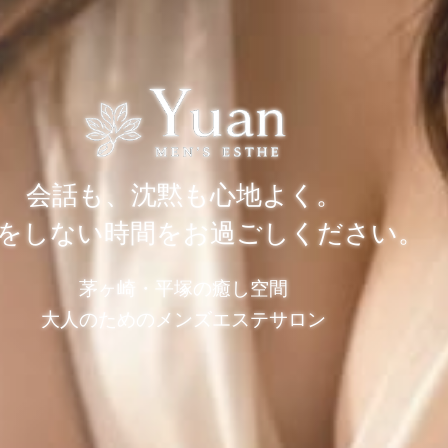
会話も、沈黙も心地よく。
をしない時間をお過ごしください。
茅ヶ崎・平塚の癒し空間
大人のためのメンズエステサロン