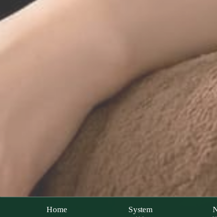
Home
System