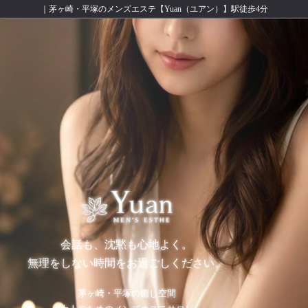
｜茅ヶ崎・平塚のメンズエステ【Yuan（ユアン）】駅徒歩4分
会話も、沈黙も心地よく。
無理をしない時間をお過ごしください。
茅ヶ崎・平塚の癒し空間