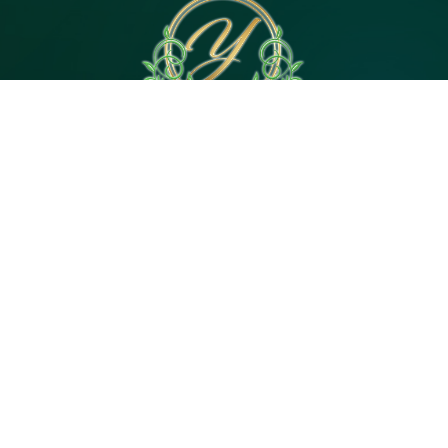
電話予約
WEB予約
LINE予約
Open 10:00～3:00
神奈川県｜茅ヶ崎市茅ヶ崎2・平塚市代官町６
Tel 080-4744-5057
© 2026
茅ヶ崎・平塚のメンズエステ【Yuan（ユア
ン）】駅徒歩4分