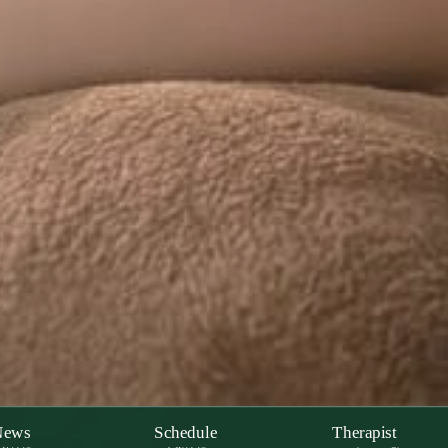
News
Schedule
Therapist