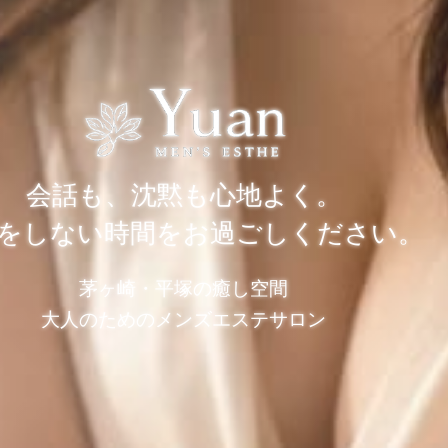
会話も、沈黙も心地よく。
をしない時間をお過ごしください。
茅ヶ崎・平塚の癒し空間
大人のためのメンズエステサロン