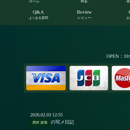
-ホーム-
-料金-
-
Q&A
Review
-よくある質問-
-レビュー-
-
OPEN：10:
2026.02.03 12:55
の写メ日記
西村 波瑠