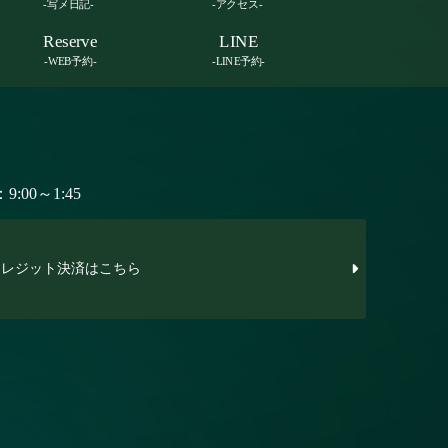
-写メ日記-
-アクセス-
Reserve
LINE
-WEB予約-
-LINE予約-
:00～1:45
レジット決済はこちら