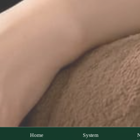
Home
System