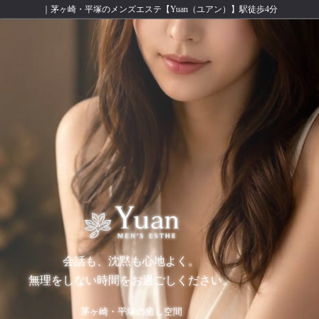
｜茅ヶ崎・平塚のメンズエステ【Yuan（ユアン）】駅徒歩4分
会話も、沈黙も心地よく。
無理をしない時間をお過ごしください。
茅ヶ崎・平塚の癒し空間