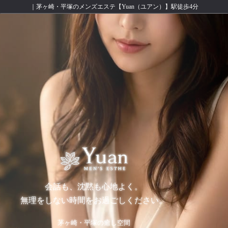
｜茅ヶ崎・平塚のメンズエステ【Yuan（ユアン）】駅徒歩4分
会話も、沈黙も心地よく。
無理をしない時間をお過ごしください。
茅ヶ崎・平塚の癒し空間