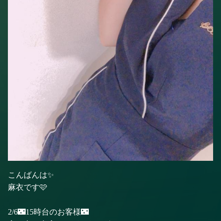
こんばんは✨
麻衣です🩷
2/6🌃15時台のお客様🌃