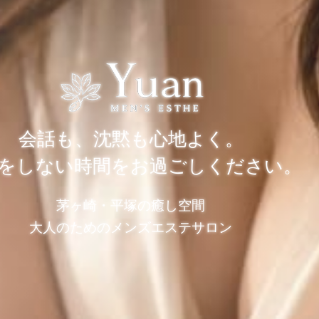
会話も、沈黙も心地よく。
をしない時間をお過ごしください。
茅ヶ崎・平塚の癒し空間
大人のためのメンズエステサロン