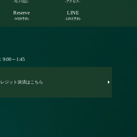
-写メ日記-
-アクセス-
Reserve
LINE
-WEB予約-
-LINE予約-
:00～1:45
レジット決済はこちら