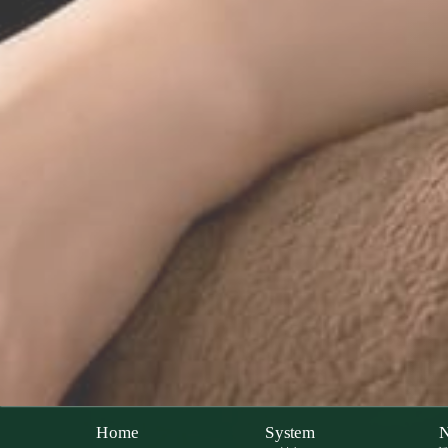
Home
System