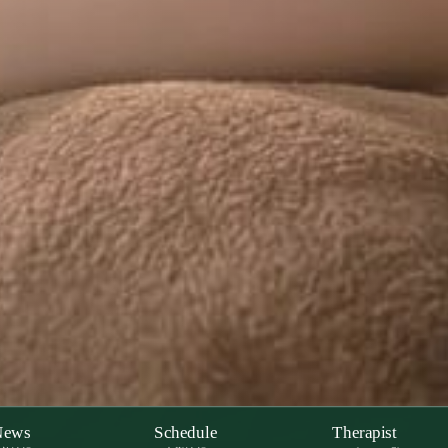
News
Schedule
Therapist