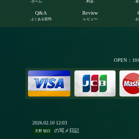
-ホーム-
-料金-
-
Q&A
Review
-よくある質問-
-レビュー-
-
OPEN：10:
2026.02.10 12:03
の写メ日記
天野 朝日