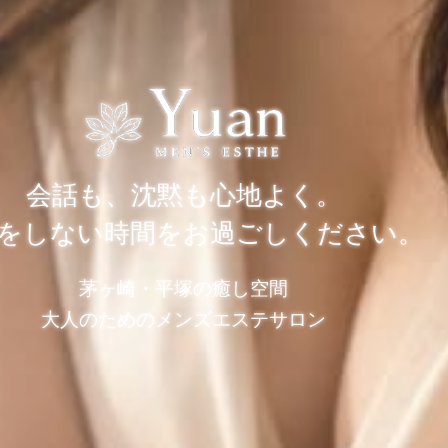
会話も、沈黙も心地よく。
をしない時間をお過ごしください。
茅ヶ崎・平塚の癒し空間
大人のためのメンズエステサロン