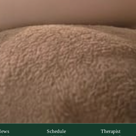
News
Schedule
Therapist