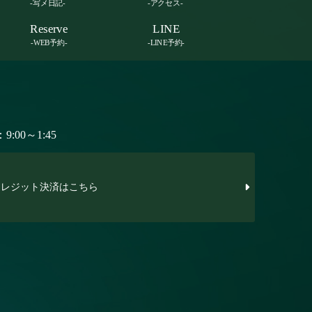
-写メ日記-
-アクセス-
Reserve
LINE
-WEB予約-
-LINE予約-
:00～1:45
レジット決済はこちら