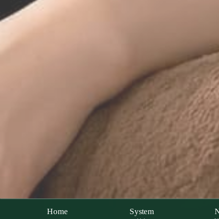
Home
System