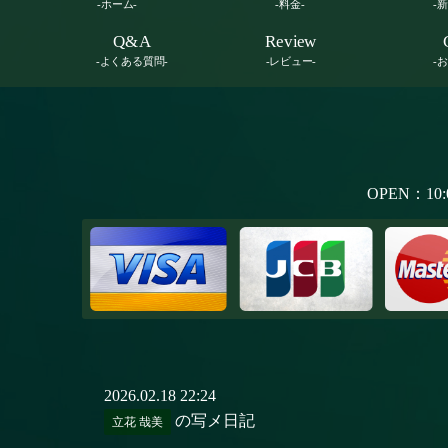
-ホーム-
-料金-
-
Q&A
Review
-よくある質問-
-レビュー-
-
OPEN：10:
2026.02.18 22:24
の写メ日記
立花 哉美