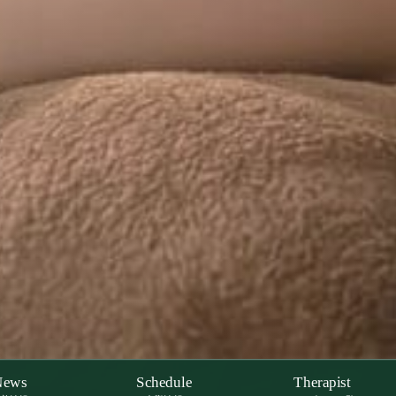
News
Schedule
Therapist