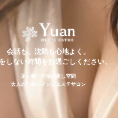
会話も、沈黙も心地よく。
をしない時間をお過ごしください。
茅ヶ崎・平塚の癒し空間
大人のためのメンズエステサロン