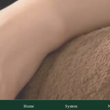
Home
System