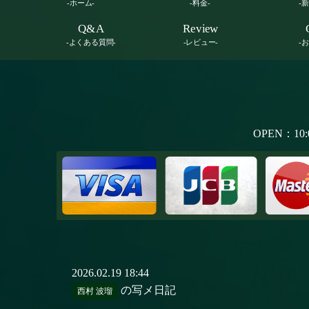
-ホーム-
-料金-
-
Q&A
Review
-よくある質問-
-レビュー-
-
OPEN：10:
2026.02.19 18:44
の写メ日記
西村 波瑠