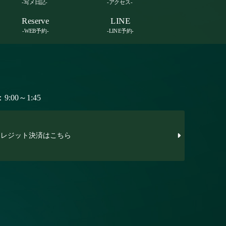
-写メ日記-
-アクセス-
Reserve
LINE
-WEB予約-
-LINE予約-
:00～1:45
レジット決済はこちら