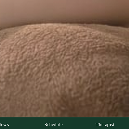
News
Schedule
Therapist