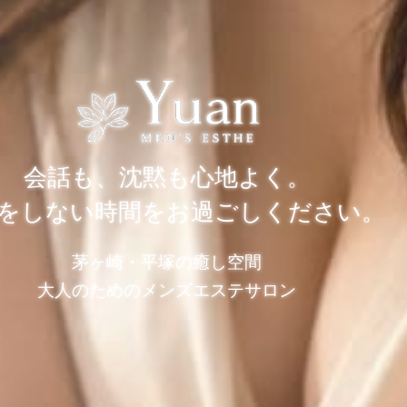
会話も、沈黙も心地よく。
をしない時間をお過ごしください。
茅ヶ崎・平塚の癒し空間
大人のためのメンズエステサロン