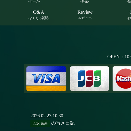
-ホーム-
-料金-
-
Q&A
Review
-よくある質問-
-レビュー-
-
OPEN：10:
2026.02.23 10:30
の写メ日記
会沢 茉莉