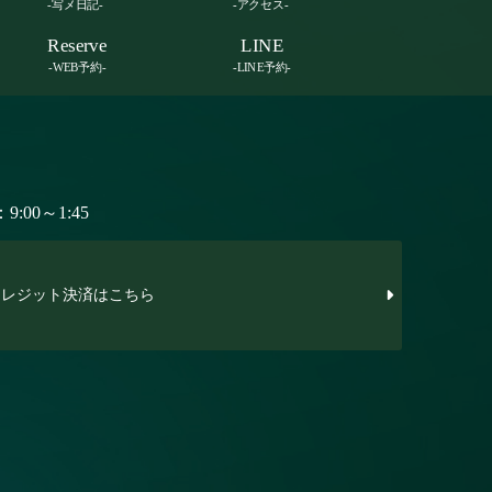
-写メ日記-
-アクセス-
Reserve
LINE
-WEB予約-
-LINE予約-
:00～1:45
レジット決済はこちら