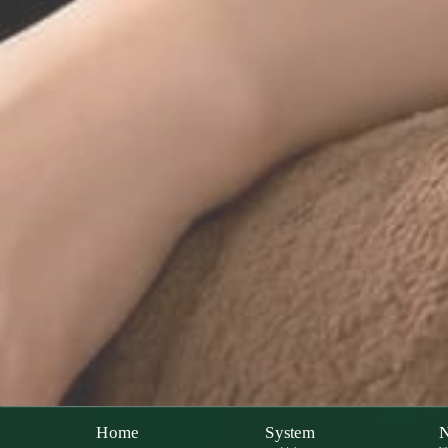
Home
System