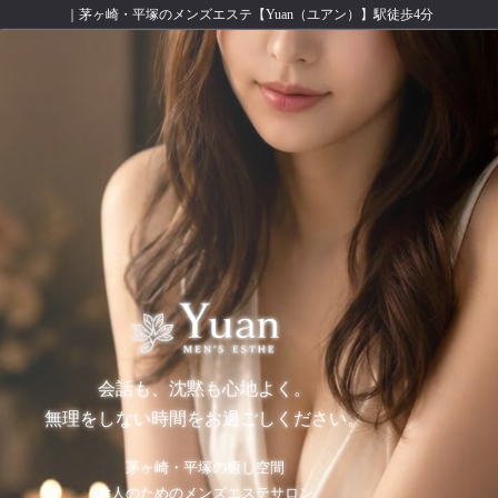
｜茅ヶ崎・平塚のメンズエステ【Yuan（ユアン）】駅徒歩4分
会話も、沈黙も心地よく。
無理をしない時間をお過ごしください。
茅ヶ崎・平塚の癒し空間
大人のためのメンズエステサロン