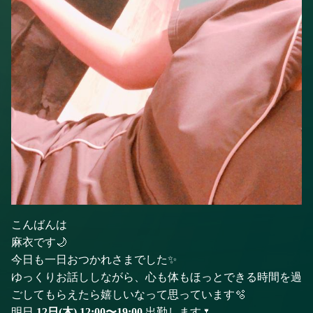
こんばんは
麻衣です🌙
今日も一日おつかれさまでした✨
ゆっくりお話ししながら、心も体もほっとできる時間を過
ごしてもらえたら嬉しいなって思っています🫧
明日
12日(木) 12:00〜19:00
出勤します🌷