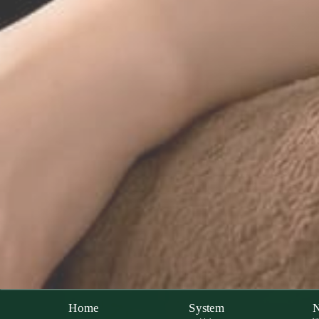
Home
System