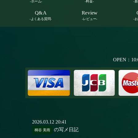
-ホーム-
-料金-
-
Q&A
Review
-よくある質問-
-レビュー-
-
OPEN：10:
2026.03.12 20:41
の写メ日記
桐谷 美雨