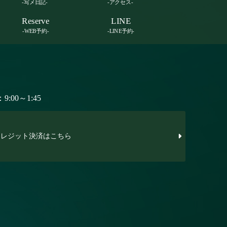
-写メ日記-
-アクセス-
Reserve
LINE
-WEB予約-
-LINE予約-
:00～1:45
レジット決済はこちら