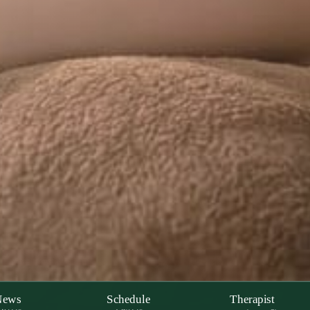
News
Schedule
Therapist