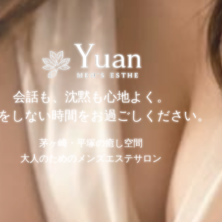
会話も、沈黙も心地よく。
をしない時間をお過ごしください。
茅ヶ崎・平塚の癒し空間
大人のためのメンズエステサロン