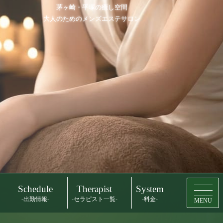
茅ヶ崎・平塚の癒し空間
大人のためのメンズエステサロン
Schedule
Therapist
System
-出勤情報-
-セラピスト一覧-
-料金-
MENU