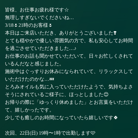
皆様、お仕事お疲れ様です☆
無理しすぎないでくださいね…
3/18🌷21時のお客様🌷
本日はご来店いただき、ありがとうございました❣️
とても穏やかで優しい雰囲気の方で、私も安心してお時間
を過ごさせていただきました…♪
お仕事のお話も聞かせていただいて、日々お忙しくされて
いるんだなと感じました。
施術中はぐっすりお休みになられていて、リラックスして
いただけたのかな…💤
とろみオイルも気に入っていただけたようで、気持ちよさ
そうにされているご様子に、ほっとしました😊
お帰りの際に「ゆっくり休めました」とお言葉をいただけ
て、嬉しかったです。
少しでも癒しのお時間になっていたら嬉しいです🍀
次回、22日(日) 19時〜1時で出勤します🩷